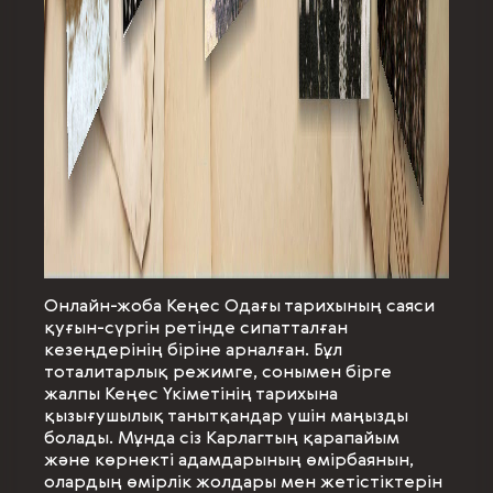
Онлайн-жоба Кеңес Одағы тарихының саяси
қуғын-сүргін ретінде сипатталған
кезеңдерінің біріне арналған. Бұл
тоталитарлық режимге, сонымен бірге
жалпы Кеңес Үкіметінің тарихына
қызығушылық танытқандар үшін маңызды
болады. Мұнда сіз Карлагтың қарапайым
және көрнекті адамдарының өмірбаянын,
олардың өмірлік жолдары мен жетістіктерін