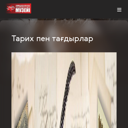
KZ
Тарих пен тағдырлар